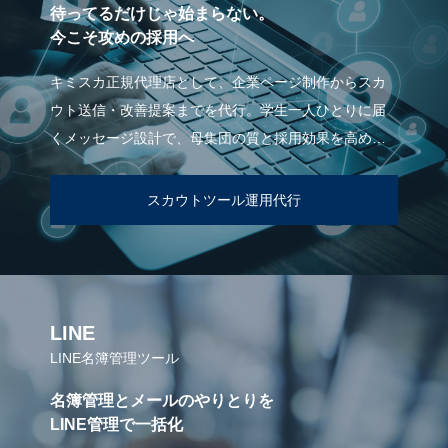
待ってるだけじゃ始まらない。
今こそ攻めの採用へ
キミスカ正規代理店として、企業ページ制作からスカ
ウト送信・改善提案までを代行。学生一人ひとりに届
くメッセージ設計で、母集団の質と採用効果を高めま
す。
スカウトツール運用代行
LINE
LINE名簿管理ツール
名簿管理とメールのやりとりを
LINE管理で一括化