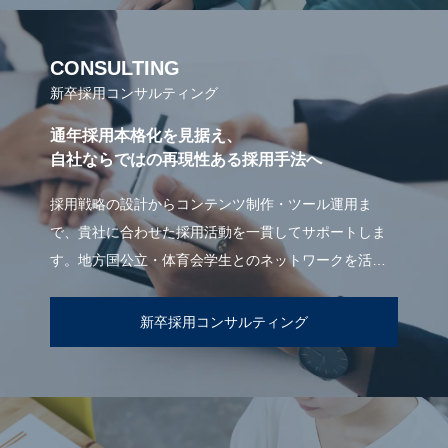
CONSULTING
新卒採用コンサルティング
通年採用本格化を見据え、
自社ならではの再現性ある採用手法へ
採用戦略の設計からコンテンツ制作・ツール運用ま
で、貴社に合わせた採用活動を一貫してサポートしま
す。地方国公立・体育会学生とのネットワークを活か
し、“無理なく続けられる採用”の仕組みづくりをご提案
します。
新卒採用コンサルティング