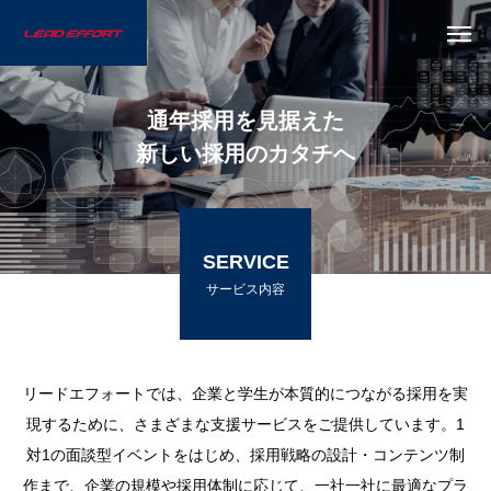
通
年
採
用
を
見
据
え
た
新
し
い
採
用
の
カ
タ
チ
へ
SERVICE
サービス内容
リードエフォートでは、企業と学生が本質的につながる採用を実
現するために、さまざまな支援サービスをご提供しています。1
対1の面談型イベントをはじめ、採用戦略の設計・コンテンツ制
作まで、企業の規模や採用体制に応じて、一社一社に最適なプラ