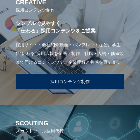
CREATIVE
採用コンテンツ制作
シンプルで見やすく
「伝わる」採用コンテンツをご提案
採用サイト・会社紹介動画・パンフレットなど、学生
に“伝わる”採用広報を企画・制作。社風・人柄・価値観
まで届けるコンテンツで、企業理解と共感を育てま
す。
採用コンテンツ制作
SCOUTING
スカウトツール運用代行