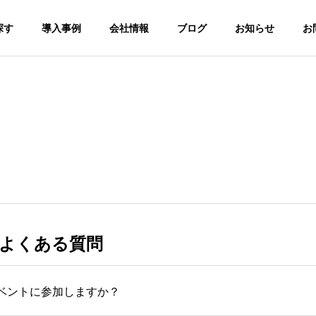
探す
導入事例
会社情報
ブログ
お知らせ
お
ラム
採用コラム
よくある質問
トで会社の魅力を伝え
「話せば伝わる」のに届かな
？説明より大事な4つの
い。理系学生との“本当の接
点”づくり【技術職採用に悩む
イベントに参加しますか？
企業様へ】