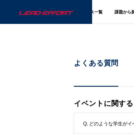
サービス一覧
課題から
採用コラム
採用コ
よくある質問
BLOG
ブログ
イベントに関する
の変化
「知るほど魅力的」 地方国公
イベン
立・体育会学生の就活傾向
るには
と、いま注目すべき理由
視点
Q. どのような学生が