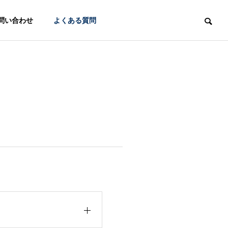
問い合わせ
よくある質問
採用コラム
採用コラム
いまの採用手法、時代の変化
「知るほど魅力
に合っていますか？
立・体育会学
と、いま注目