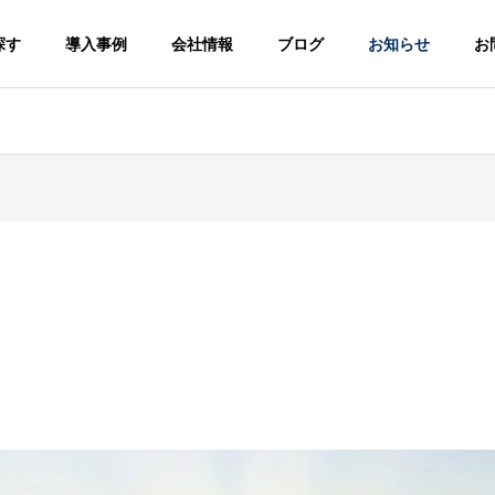
探す
導入事例
会社情報
ブログ
お知らせ
お
ラム
採用コラム
トで会社の魅力を伝え
「話せば伝わる」のに届かな
？説明より大事な4つの
い。理系学生との“本当の接
点”づくり【技術職採用に悩む
企業様へ】