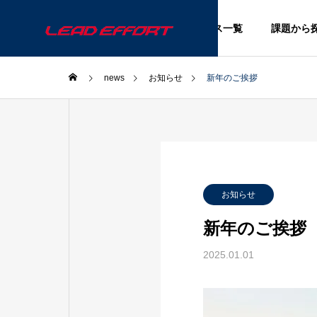
サービス一覧
課題から
news
お知らせ
新年のご挨拶
採用コラム
採用コ
BLOG
お知らせ
ブログ
新年のご挨拶
2025.01.01
の変化
「知るほど魅力的」 地方国公
イベン
立・体育会学生の就活傾向
るには
と、いま注目すべき理由
視点