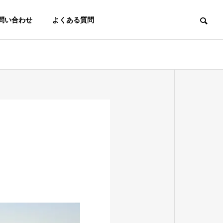
問い合わせ
よくある質問
採用コラム
採用コラム
いまの採用手法、時代の変化
「知るほど魅力
に合っていますか？
立・体育会学
と、いま注目