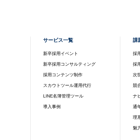
サービス一覧
課
新卒採用イベント
採
新卒採用コンサルティング
採
採用コンテンツ制作
次
スカウトツール運用代行
競
LINE名簿管理ツール
ナ
導入事例
通
理
魅